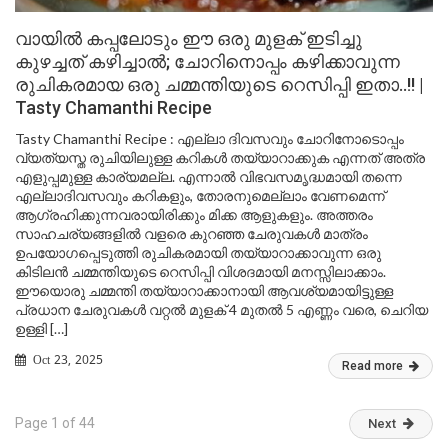
വായിൽ കപ്പലോടും ഈ ഒരു മുളക് ഇടിച്ചു
കുഴച്ചത് കഴിച്ചാൽ; ചോറിനൊപ്പം കഴിക്കാവുന്ന
രുചികരമായ ഒരു ചമ്മന്തിയുടെ റെസിപ്പി ഇതാ..!! |
Tasty Chamanthi Recipe
Tasty Chamanthi Recipe : എല്ലാ ദിവസവും ചോറിനോടൊപ്പം
വ്യത്യസ്ത രുചിയിലുള്ള കറികൾ തയ്യാറാക്കുക എന്നത് അത്ര
എളുപ്പമുള്ള കാര്യമല്ല. എന്നാൽ വിഭവസമൃദ്ധമായി തന്നെ
എല്ലാദിവസവും കറികളും, തോരനുമെല്ലാം വേണമെന്ന്
ആഗ്രഹിക്കുന്നവരായിരിക്കും മിക്ക ആളുകളും. അത്തരം
സാഹചര്യങ്ങളിൽ വളരെ കുറഞ്ഞ ചേരുവകൾ മാത്രം
ഉപയോഗപ്പെടുത്തി രുചികരമായി തയ്യാറാക്കാവുന്ന ഒരു
കിടിലൻ ചമ്മന്തിയുടെ റെസിപ്പി വിശദമായി മനസ്സിലാക്കാം.
ഈയൊരു ചമ്മന്തി തയ്യാറാക്കാനായി ആവശ്യമായിട്ടുള്ള
പ്രധാന ചേരുവകൾ വറ്റൽ മുളക് 4 മുതൽ 5 എണ്ണം വരെ, ചെറിയ
ഉള്ളി […]
Oct 23, 2025
Read more
Page 1 of 44
Next