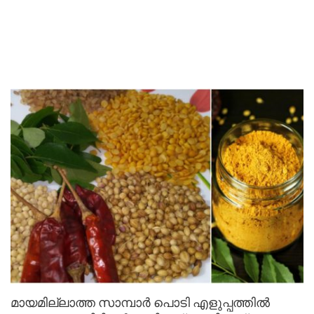
മായമില്ലാത്ത സാമ്പാർ പൊടി എളുപ്പത്തിൽ