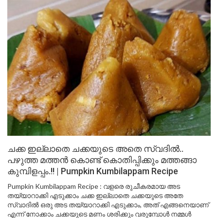
ചക്ക ഇല്ലാതെ ചക്കയുടെ അതെ സ്വദിൽ..
പഴുത്ത മത്തൻ കൊണ്ട് കൊതിപ്പിക്കും മത്തങ്ങാ
കുമ്പിളപ്പം.!! | Pumpkin Kumbilappam Recipe
Pumpkin Kumbilappam Recipe : വളരെ രുചീകരമായ അട
തയ്യാറാക്കി എടുക്കാം ചക്ക ഇല്ലാതെ ചക്കയുടെ അതേ
സ്വാദിൽ ഒരു അട തയ്യാറാക്കി എടുക്കാം, അത് എങ്ങനെയാണ്
എന്ന് നോക്കാം ചക്കയുടെ മണം ശരിക്കും വരുമ്പോൾ നമ്മൾ