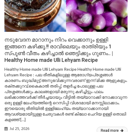
നടുവേദന മാറാനും നിറം വെക്കാനും ഉള്ളി
ഇങ്ങനെ കഴിക്കൂ.!! രാവിലെയും രാത്രിയും 1
സ്പൂൺ വീതം കഴിച്ചാൽ ഞെട്ടിക്കും ഗുണം.. |
Healthy Home made Ulli Lehyam Recipe
Healthy Home made Ulli Lehyam Recipe Healthy Home made Ulli
Lehyam Recipe : പല രീതികളിലുള്ള ആരോഗ്യപ്രശ്നങ്ങൾ
കാരണം ബുദ്ധിമുട്ട് അനുഭവിക്കുന്നവരാണ് ഇന്ന് മിക്ക ആളുകളും.
രക്തക്കുറവ്,കൈകാൽ തരിപ്പ്, തളർച്ച പോലുള്ള പല
പ്രശ്നങ്ങൾക്കും കാലങ്ങളായി മരുന്നു കഴിച്ചിട്ടും ഫലം
ലഭിക്കാത്തവർക്ക് തീർച്ചയായും വീട്ടിൽ തയ്യാറാക്കി നോക്കാവുന്ന
ഒരു ഉള്ളി ലേഹ്യത്തിന്റെ റെസിപ്പി വിശദമായി മനസ്സിലാക്കാം.
ഈയൊരു രീതിയിൽ ഉള്ളിലേഹ്യം തയ്യാറാക്കാനായി
ആവശ്യമായിട്ടുള്ള ചേരുവകൾ രണ്ട് കിലോ ചെറിയ ഉള്ളി തൊലി
കളഞ്ഞ് […]
Jul 25, 2026
Read more