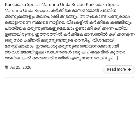
Karkkidaka Special Marunnu Unda Recipe Karkkidaka Special
Marunnu Unda Recipe : കർക്കിടക മാസമായാൽ പലവിധ
അസുഖങ്ങളും തലപൊക്കി തുടങ്ങും. അതുകൊണ്ട് പണ്ടുകാലം
തൊട്ടുതന്നെ നമ്മുടെ നാട്ടിലെ വീടുകളിൽ കർക്കിടക കഞ്ഞിയും
പ്രത്യേക മരുന്നുണ്ടകളുമെല്ലാം ഉണ്ടാക്കി കഴിക്കുന്ന പതിവ്
ഉണ്ടായിരുന്നു. ഇത്തരത്തിൽ കർക്കിടക മാസത്തിൽ കഴിക്കാവുന്ന
ഒരു സ്പെഷ്യൽ മരുന്നുണ്ടയുടെ റെസിപ്പി വിശദമായി
മനസ്സിലാക്കാം. ഈയൊരു മരുന്നുണ്ട തയ്യാറാക്കാനായി
ആവശ്യമായിട്ടുള്ള സാധനങ്ങൾ ഒരു കപ്പ് അളവിൽ കുത്തരി
അല്ലെങ്കിൽ ഞവരയരി ഇതിൽ ഏതു വേണമെങ്കിലും […]
Jul 25, 2026
Read more