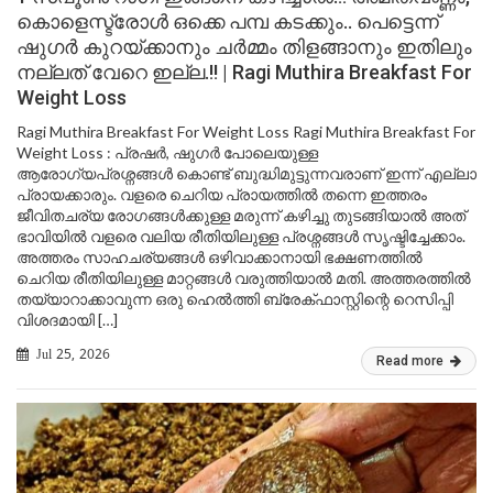
കൊളെസ്ട്രോൾ ഒക്കെ പമ്പ കടക്കും.. പെട്ടെന്ന്
ഷുഗർ കുറയ്ക്കാനും ചർമ്മം തിളങ്ങാനും ഇതിലും
നല്ലത് വേറെ ഇല്ല.!! | Ragi Muthira Breakfast For
Weight Loss
Ragi Muthira Breakfast For Weight Loss Ragi Muthira Breakfast For
Weight Loss : പ്രഷർ, ഷുഗർ പോലെയുള്ള
ആരോഗ്യപ്രശ്നങ്ങൾ കൊണ്ട് ബുദ്ധിമുട്ടുന്നവരാണ് ഇന്ന് എല്ലാ
പ്രായക്കാരും. വളരെ ചെറിയ പ്രായത്തിൽ തന്നെ ഇത്തരം
ജീവിതചര്യ രോഗങ്ങൾക്കുള്ള മരുന്ന് കഴിച്ചു തുടങ്ങിയാൽ അത്
ഭാവിയിൽ വളരെ വലിയ രീതിയിലുള്ള പ്രശ്നങ്ങൾ സൃഷ്ടിച്ചേക്കാം.
അത്തരം സാഹചര്യങ്ങൾ ഒഴിവാക്കാനായി ഭക്ഷണത്തിൽ
ചെറിയ രീതിയിലുള്ള മാറ്റങ്ങൾ വരുത്തിയാൽ മതി. അത്തരത്തിൽ
തയ്യാറാക്കാവുന്ന ഒരു ഹെൽത്തി ബ്രേക്ഫാസ്റ്റിന്റെ റെസിപ്പി
വിശദമായി […]
Jul 25, 2026
Read more