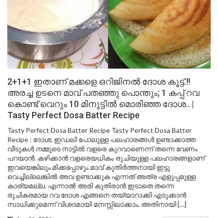
2+1+1 ഇതാണ് മക്കളെ ഒറിജിനൽ ദോശ കൂട്ട്.!!
അരച്ച ഉടനെ മാവ് പതഞ്ഞു പൊന്തും; 1 കപ്പ് റവ
കൊണ്ട് വെറും 10 മിനുട്ടിൽ മൊരിഞ്ഞ ദോശ.. |
Tasty Perfect Dosa Batter Recipe
Tasty Perfect Dosa Batter Recipe Tasty Perfect Dosa Batter
Recipe : ദോശ, ഇഡലി പോലുള്ള പലഹാരങ്ങൾ ഉണ്ടാക്കാത്ത
വീടുകൾ നമ്മുടെ നാട്ടിൽ വളരെ കുറവാണെന്ന് തന്നെ വേണം
പറയാൻ. കഴിക്കാൻ വളരെയധികം രുചിയുള്ള പലഹാരങ്ങളാണ്
ഇവയെങ്കിലും മിക്കപ്പോഴും മാവ് കുതിർത്തനായി ഇട്ടു
വെച്ചില്ലെങ്കിൽ അവ ഉണ്ടാക്കുക എന്നത് അത്ര എളുപ്പമുള്ള
കാര്യമല്ല. എന്നാൽ അരി കുതിരാൻ ഇടാതെ തന്നെ
രുചികരമായ റവ ദോശ എങ്ങനെ തയ്യാറാക്കി എടുക്കാൻ
സാധിക്കുമെന്ന് വിശദമായി മനസ്സിലാക്കാം. അതിനായി […]