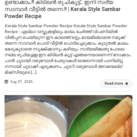
ഉണ്ടാക്കാം.!! കിടിലൻ രുചികൂട്ട്.. ഇനി സദ്യ
സാമ്പാർ വീട്ടിൽ തന്നെ.!! | Kerala Style Sambar
Powder Recipe
Kerala Style Sambar Powder Recipe Kerala Style Sambar Powder
Recipe : എല്ലാ വസ്തുക്കളിലും മായം ചേർത്ത് വിപണിയിൽ
വിൽപ്പന ചെയ്യുന്ന ഈ കാലത്ത് ഒട്ടും മായമില്ലാതെ നമുക്ക്
തന്നെ സാമ്പാർ പൊടി വീട്ടിൽ പൊടിച്ചെടുക്കാം. കൂടുതൽ കാലം
കേടുകൂടാതെ സൂക്ഷിക്കാനും കഴിയും. സദ്യയിലേതു പോലെ
നല്ല രുചിയുള്ള ഈ കിടിലൻ കൂട്ട് എങ്ങനെയാണെന്ന് നോക്കാം.
പാൻ ചൂടായി വരുമ്പോൾ ചേരുവകൾ ഓരോന്നായി പാനിലിട്ടു
നന്നായി ചൂടാക്കി എടുക്കണം. ചൂടറി വരുമ്പോൾ അവയെല്ല്‌
മിക്സിയുടെ […]
Aug 07, 2026
Read more