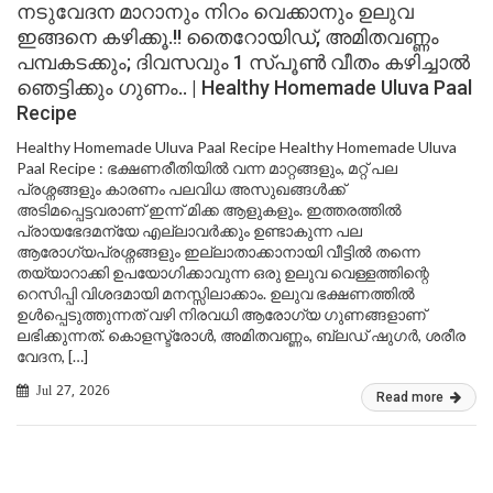
നടുവേദന മാറാനും നിറം വെക്കാനും ഉലുവ
ഇങ്ങനെ കഴിക്കൂ.!! തൈറോയിഡ്, അമിതവണ്ണം
പമ്പകടക്കും; ദിവസവും 1 സ്പൂൺ വീതം കഴിച്ചാൽ
ഞെട്ടിക്കും ഗുണം.. | Healthy Homemade Uluva Paal
Recipe
Healthy Homemade Uluva Paal Recipe Healthy Homemade Uluva
Paal Recipe : ഭക്ഷണരീതിയിൽ വന്ന മാറ്റങ്ങളും, മറ്റ് പല
പ്രശ്നങ്ങളും കാരണം പലവിധ അസുഖങ്ങൾക്ക്
അടിമപ്പെട്ടവരാണ് ഇന്ന് മിക്ക ആളുകളും. ഇത്തരത്തിൽ
പ്രായഭേദമന്യേ എല്ലാവർക്കും ഉണ്ടാകുന്ന പല
ആരോഗ്യപ്രശ്നങ്ങളും ഇല്ലാതാക്കാനായി വീട്ടിൽ തന്നെ
തയ്യാറാക്കി ഉപയോഗിക്കാവുന്ന ഒരു ഉലുവ വെള്ളത്തിന്റെ
റെസിപ്പി വിശദമായി മനസ്സിലാക്കാം. ഉലുവ ഭക്ഷണത്തിൽ
ഉൾപ്പെടുത്തുന്നത് വഴി നിരവധി ആരോഗ്യ ഗുണങ്ങളാണ്
ലഭിക്കുന്നത്. കൊളസ്ട്രോൾ, അമിതവണ്ണം, ബ്ലഡ് ഷുഗർ, ശരീര
വേദന, […]
Jul 27, 2026
Read more