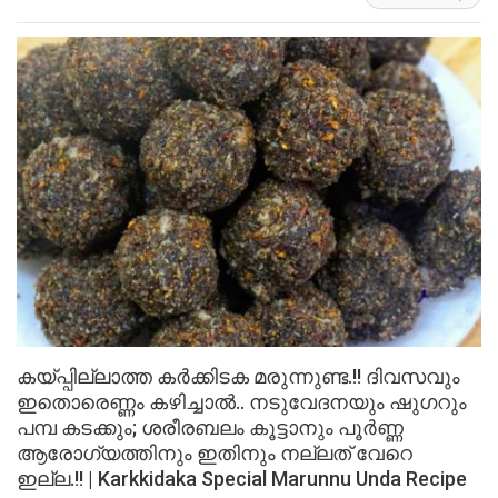
കയ്പ്പില്ലാത്ത കർക്കിടക മരുന്നുണ്ട.!! ദിവസവും
ഇതൊരെണ്ണം കഴിച്ചാൽ.. നടുവേദനയും ഷുഗറും
പമ്പ കടക്കും; ശരീരബലം കൂട്ടാനും പൂർണ്ണ
ആരോഗ്യത്തിനും ഇതിനും നല്ലത് വേറെ
ഇല്ല.!! | Karkkidaka Special Marunnu Unda Recipe