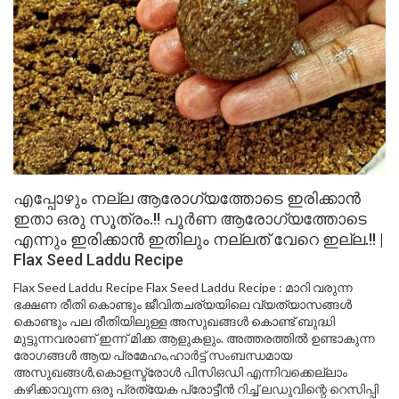
എപ്പോഴും നല്ല ആരോഗ്യത്തോടെ ഇരിക്കാൻ
ഇതാ ഒരു സൂത്രം.!! പൂർണ ആരോഗ്യത്തോടെ
എന്നും ഇരിക്കാൻ ഇതിലും നല്ലത് വേറെ ഇല്ല.!! |
Flax Seed Laddu Recipe
Flax Seed Laddu Recipe Flax Seed Laddu Recipe : മാറി വരുന്ന
ഭക്ഷണ രീതി കൊണ്ടും ജീവിതചര്യയിലെ വ്യത്യാസങ്ങൾ
കൊണ്ടും പല രീതിയിലുള്ള അസുഖങ്ങൾ കൊണ്ട് ബുദ്ധി
മുട്ടുന്നവരാണ് ഇന്ന് മിക്ക ആളുകളും. അത്തരത്തിൽ ഉണ്ടാകുന്ന
രോഗങ്ങൾ ആയ പ്രമേഹം,ഹാർട്ട് സംബന്ധമായ
അസുഖങ്ങൾ,കൊളസ്ട്രോൾ പിസിഒഡി എന്നിവക്കെല്ലാം
കഴിക്കാവുന്ന ഒരു പ്രത്യേക പ്രോട്ടീൻ റിച്ച് ലഡുവിന്റെ റെസിപ്പി