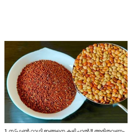
1 സ്പൂൺ റാഗി ഇങ്ങനെ കഴിച്ചാൽ.!! അമിതവണ്ണം,