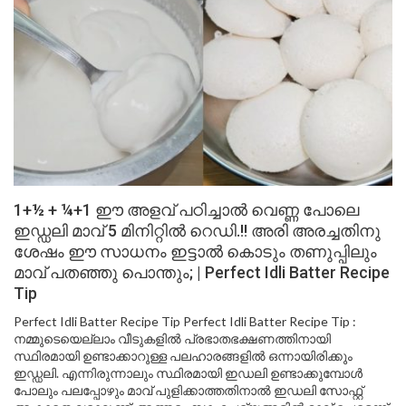
1+½ + ¼+1 ഈ അളവ് പഠിച്ചാൽ വെണ്ണ പോലെ
ഇഡ്ഡലി മാവ് 5 മിനിറ്റിൽ റെഡി.!! അരി അരച്ചതിനു
ശേഷം ഈ സാധനം ഇട്ടാൽ കൊടും തണുപ്പിലും
മാവ്‌ പതഞ്ഞു പൊന്തും; | Perfect Idli Batter Recipe
Tip
Perfect Idli Batter Recipe Tip Perfect Idli Batter Recipe Tip :
നമ്മുടെയെല്ലാം വീടുകളിൽ പ്രഭാതഭക്ഷണത്തിനായി
സ്ഥിരമായി ഉണ്ടാക്കാറുള്ള പലഹാരങ്ങളിൽ ഒന്നായിരിക്കും
ഇഡ്ഡലി. എന്നിരുന്നാലും സ്ഥിരമായി ഇഡലി ഉണ്ടാക്കുമ്പോൾ
പോലും പലപ്പോഴും മാവ് പുളിക്കാത്തതിനാൽ ഇഡലി സോഫ്റ്റ്