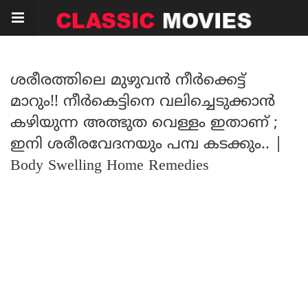
ശരീരത്തിലെ മുഴുവൻ നീർക്കെട്ട്
മാറും!! നീർകെട്ടിനെ വലിച്ചെടുക്കാൻ
കഴിയുന്ന അത്ഭുത വെള്ളം ഇതാണ് ;
ഇനി ശരീരവേദനയും പമ്പ കടക്കും.. |
Body Swelling Home Remedies