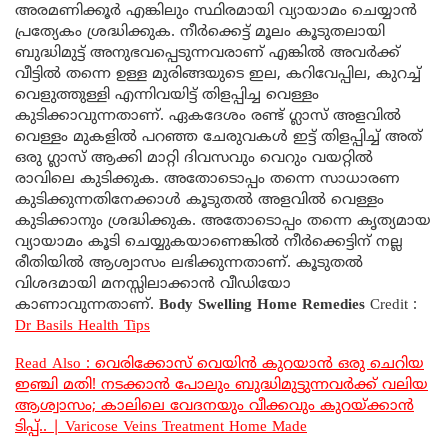
അരമണിക്കൂർ എങ്കിലും സ്ഥിരമായി വ്യായാമം ചെയ്യാൻ
പ്രത്യേകം ശ്രദ്ധിക്കുക. നീർക്കെട്ട് മൂലം കൂടുതലായി
ബുദ്ധിമുട്ട് അനുഭവപ്പെടുന്നവരാണ് എങ്കിൽ അവർക്ക്
വീട്ടിൽ തന്നെ ഉള്ള മുരിങ്ങയുടെ ഇല, കറിവേപ്പില, കുറച്ച്
വെളുത്തുള്ളി എന്നിവയിട്ട് തിളപ്പിച്ച വെള്ളം
കുടിക്കാവുന്നതാണ്. ഏകദേശം രണ്ട് ഗ്ലാസ് അളവിൽ
വെള്ളം മുകളിൽ പറഞ്ഞ ചേരുവകൾ ഇട്ട് തിളപ്പിച്ച് അത്
ഒരു ഗ്ലാസ് ആക്കി മാറ്റി ദിവസവും വെറും വയറ്റിൽ
രാവിലെ കുടിക്കുക. അതോടൊപ്പം തന്നെ സാധാരണ
കുടിക്കുന്നതിനേക്കാൾ കൂടുതൽ അളവിൽ വെള്ളം
കുടിക്കാനും ശ്രദ്ധിക്കുക. അതോടൊപ്പം തന്നെ കൃത്യമായ
വ്യായാമം കൂടി ചെയ്യുകയാണെങ്കിൽ നീർക്കെട്ടിന് നല്ല
രീതിയിൽ ആശ്വാസം ലഭിക്കുന്നതാണ്. കൂടുതൽ
വിശദമായി മനസ്സിലാക്കാൻ വീഡിയോ
കാണാവുന്നതാണ്.
Body Swelling Home Remedies
Credit :
Dr Basils Health Tips
Read Also : വെരിക്കോസ് വെയിൻ കുറയാൻ ഒരു ചെറിയ
ഇഞ്ചി മതി! നടക്കാൻ പോലും ബുദ്ധിമുട്ടുന്നവർക്ക് വലിയ
ആശ്വാസം; കാലിലെ വേദനയും വീക്കവും കുറയ്ക്കാൻ
ടിപ്പ്.. | Varicose Veins Treatment Home Made