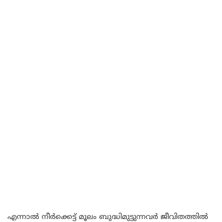
എന്നാൽ നീർക്കെട്ട് മൂലം ബുദ്ധിമുട്ടുന്നവർ ജീവിതത്തിൽ