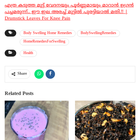
എത്ര കടുത്ത മുട്ട് വേദനയും പൂർണ്ണമായും മാറാൻ ഉഗ്രൻ
പച്ചമരുന്ന്.. ഈ ഇല അരച്ച് മുട്ടിൽ പുരട്ടിയാൽ മതി.!! |
Drumstick Leaves For Knee Pain
Body Swelling Home Remedies
BodySwellingRemedies
HomeRemediesForSwelling
Health
Share
Related Posts