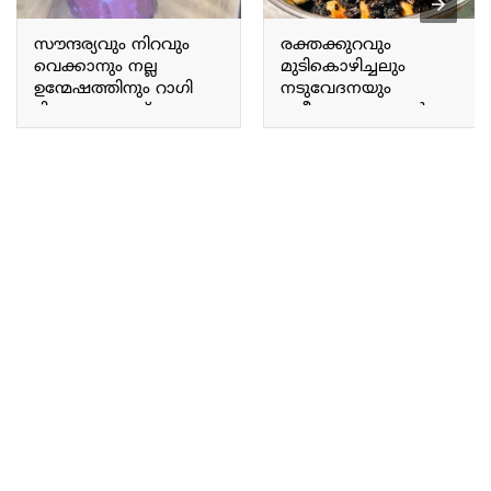
സൗന്ദര്യവും നിറവും
രക്തക്കുറവും
വെക്കാനും നല്ല
മുടികൊഴിച്ചലും
ഉന്മേഷത്തിനും റാഗി
നടുവേദനയും
ദിവസവും ഇത് പോലെ
ക്ഷീണവും മാറാൻ
കുടിക്കൂ.!! | Healthy Ragi
എള്ളും അവലും
Drink Recipe
ഇങ്ങനെ കഴിക്കൂ.!! |
Healthy Aval Ellu Recipe