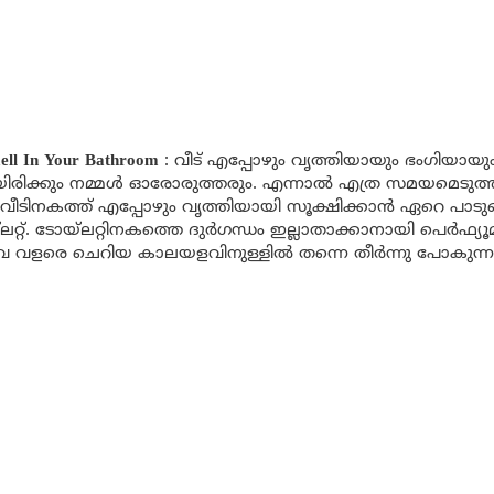
ll In Your Bathroom
: വീട് എപ്പോഴും വൃത്തിയായും ഭംഗിയായു
യിരിക്കും നമ്മൾ ഓരോരുത്തരും. എന്നാൽ എത്ര സമയമെടുത്ത
 വീടിനകത്ത് എപ്പോഴും വൃത്തിയായി സൂക്ഷിക്കാൻ ഏറെ പാടു
‌ലറ്റ്. ടോയ്ലറ്റിനകത്തെ ദുർഗന്ധം ഇല്ലാതാക്കാനായി പെർഫ്യൂമ
 വളരെ ചെറിയ കാലയളവിനുള്ളിൽ തന്നെ തീർന്നു പോകുന്നത