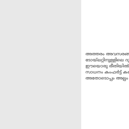
അത്തരം അവസരങ്ങളിൽ
ടോയ്‌ലറ്റിനുള്ളിലെ
ഈയൊരു രീതിയിൽ ടോ
സാധനം കംഫർട്ട് ക
അതോടൊപ്പം അല്പം ക