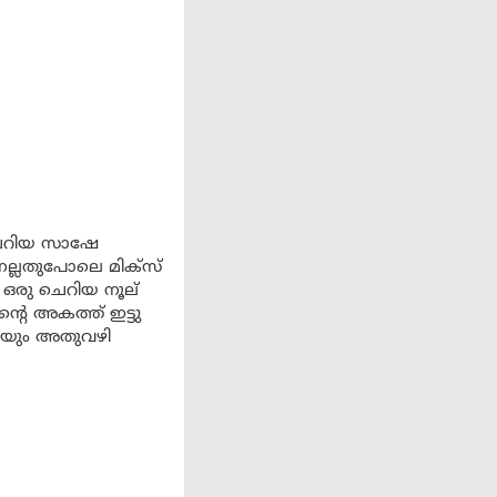
 ചെറിയ സാഷേ
് നല്ലതുപോലെ മിക്സ്
ി ഒരു ചെറിയ നൂല്
്റെ അകത്ത് ഇട്ടു
കയും അതുവഴി