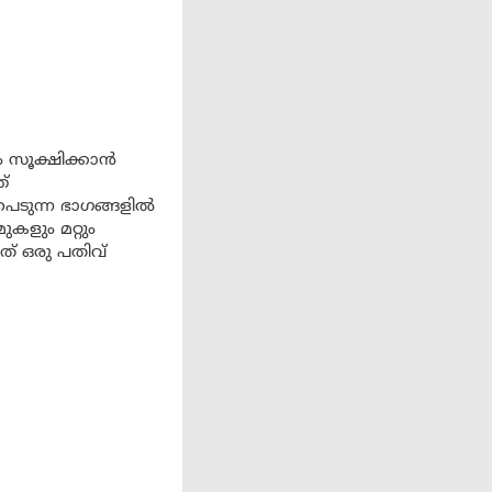
ം സൂക്ഷിക്കാൻ
്
പെടുന്ന ഭാഗങ്ങളിൽ
ുകളും മറ്റും
് ഒരു പതിവ്