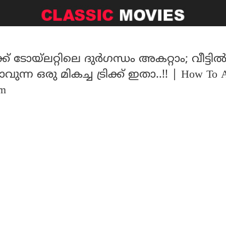
ക് ടോയ്ലറ്റിലെ ദുർഗന്ധം അകറ്റാം; വീട്ടി
ന്ന ഒരു മികച്ച ട്രിക്ക് ഇതാ..!! | How To 
om