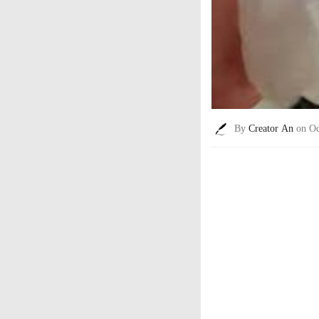
By
Creator An
on Oc