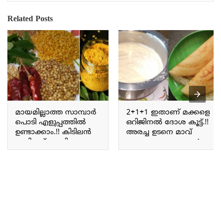
Related Posts
മായമില്ലാത്ത സാമ്പാർ
2+1+1 ഇതാണ് മക്കളെ
പൊടി എളുപ്പത്തിൽ
ഒറിജിനൽ ദോശ കൂട്ട്.!!
ഉണ്ടാക്കാം.!! കിടിലൻ
അരച്ച ഉടനെ മാവ്
രുചികൂട്ട്.. ഇനി സദ്യ
പതഞ്ഞു പൊന്തും; 1
സാമ്പാർ വീട്ടിൽ
കപ്പ് റവ കൊണ്ട് വെറും
തന്നെ.!! | Kerala Style
10 മിനുട്ടിൽ മൊരിഞ്ഞ
Sambar Powder Recipe
ദോശ.. | Tasty Perfect
Dosa Batter Recipe